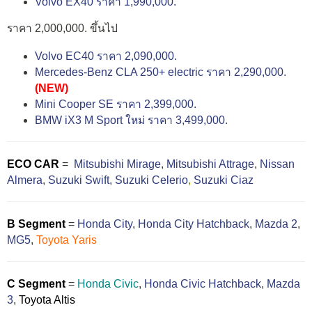
Volvo EX40 ราคา 1,990,000.
ราคา 2,000,000. ขึ้นไป
Volvo EC40 ราคา 2,090,000.
Mercedes-Benz CLA 250+ electric ราคา 2,290,000.
(NEW)
Mini Cooper SE ราคา 2,399,000.
BMW iX3 M Sport ใหม่ ราคา 3,499,000.
ECO CAR
=
Mitsubishi Mirage
,
Mitsubishi Attrage
,
Nissan
Almera
,
Suzuki Swift,
Suzuki Celerio
,
Suzuki Ciaz
B Segment
=
Honda City
,
Honda City Hatchback
,
Mazda 2
,
MG5
,
Toyota Yaris
C Segment
=
Honda Civic
,
Honda Civic Hatchback
,
Mazda
3
,
Toyota Altis