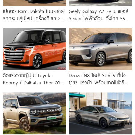
เปิดตัว Ram Dakota ในบราซิล!
Geely Galaxy A7 EV มาแล้ว!
รถกระบะรุ่นใหม่ เครื่องดีเซล 2.2
Sedan ไฟฟ้าล้วน วิ่งไกล 550
ลิตร ลากได้ 3.5
กม.
ลือแรงจากญี่ปุ่น! Toyota
Denza N8 ใหม่! SUV 5 ที่นั่ง
Roomy / Daihatsu Thor อาจ
1,193 แรงม้า พร้อมเทคโนโลยี
อัปเกรดใหญ่ ใส่ขุมพลังไฮบริด
God’s
ครั้งแรก ภายในปี 2026