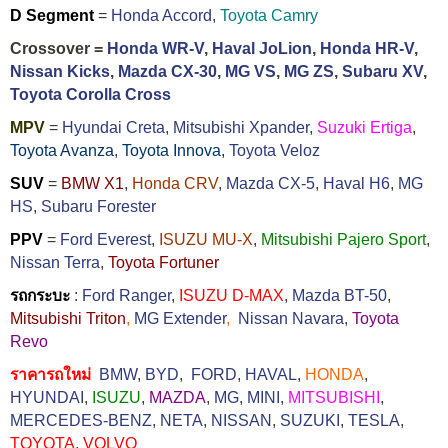
D Segment
=
Honda Accord
,
Toyota Camry
Crossover =
Honda WR-V
,
Haval JoLion
,
Honda HR-V
,
Nissan Kicks
,
Mazda CX-30
,
MG VS
,
MG ZS
,
Subaru XV
,
Toyota Corolla Cross
MPV
=
Hyundai Creta
,
Mitsubishi Xpander
,
Suzuki Ertiga
,
Toyota Avanza
,
Toyota Innova,
Toyota Veloz
SUV
=
BMW X1
,
Honda CRV
,
Mazda CX-5
,
Haval H6
,
MG
HS,
Subaru Forester
PPV
=
Ford Everest
,
ISUZU MU-X
,
Mitsubishi Pajero Sport
,
Nissan Terra
,
Toyota Fortuner
รถกระบะ
:
Ford Ranger
,
ISUZU D-MAX
,
Mazda BT-50
,
Mitsubishi Triton
,
MG Extender
,
Nissan Navara
,
Toyota
Revo
ราคารถใหม่
BMW
,
BYD
,
FORD
,
HAVAL
,
HONDA
,
HYUNDAI
,
ISUZU
,
MAZDA
,
MG
,
MINI
,
MITSUBISHI
,
MERCEDES-BENZ
,
NETA
,
NISSAN
,
SUZUKI
,
TESLA
,
TOYOTA
,
VOLVO