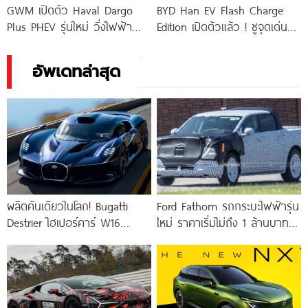
GWM เปิดตัว Haval Dargo
BYD Han EV Flash Charge
Plus PHEV รุ่นใหม่ วิ่งไฟฟ้า
Edition เปิดตัวแล้ว ! ชูจุดเด่น
ล้วนไกล 200 กม.
ชาร์จโคตรไว 10%
อัพเดทล่าสุด
ผลิตคันเดียวในโลก! Bugatti
Ford Fathom รถกระบะไฟฟ้ารุ่น
Destrier ไฮเปอร์คาร์ W16
ใหม่ ราคาเริ่มไม่ถึง 1 ล้านบาท !
ความแรง 1,578 แรงม้า ย่อร่าง
ใช้แพลตฟอร์ม UEV ใหม่
จากรถแข่ง Bugatti