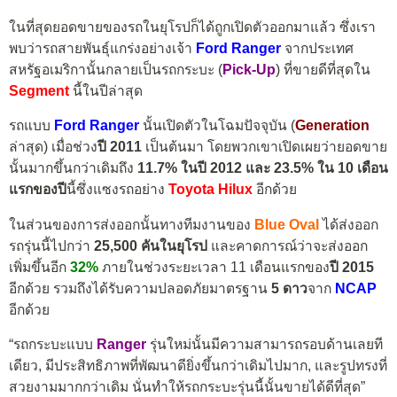
ในที่สุดยอดขายของรถในยุโรปก็ได้ถูกเปิดตัวออกมาแล้ว ซึ่งเรา
พบว่ารถสายพันธุ์แกร่งอย่างเจ้า
Ford Ranger
จากประเทศ
สหรัฐอเมริกานั้นกลายเป็นรถกระบะ (
Pick-Up
) ที่ขายดีที่สุดใน
Segment
นี้ในปีล่าสุด
รถแบบ
Ford Ranger
นั้นเปิดตัวในโฉมปัจจุบัน (
Generation
ล่าสุด) เมื่อช่วง
ปี 2011
เป็นต้นมา โดยพวกเขาเปิดเผยว่ายอดขาย
นั้นมากขึ้นกว่าเดิมถึง
11.7% ในปี 2012 และ 23.5% ใน 10 เดือน
แรกของปี
นี้ซึ่งแซงรถอย่าง
Toyota Hilux
อีกด้วย
ในส่วนของการส่งออกนั้นทางทีมงานของ
Blue Oval
ได้ส่งออก
รถรุ่นนี้ไปกว่า
25,500 คันในยุโรป
และคาดการณ์ว่าจะส่งออก
เพิ่มขึ้นอีก
32%
ภายในช่วงระยะเวลา 11 เดือนแรกของ
ปี 2015
อีกด้วย รวมถึงได้รับความปลอดภัยมาตรฐาน
5 ดาว
จาก
NCAP
อีกด้วย
“รถกระบะแบบ
Ranger
รุ่นใหม่นั้นมีความสามารถรอบด้านเลยที
เดียว, มีประสิทธิภาพที่พัฒนาดียิ่งขึ้นกว่าเดิมไปมาก, และรูปทรงที่
สวยงามมากกว่าเดิม นั่นทำให้รถกระบะรุ่นนี้นั้นขายได้ดีที่สุด”