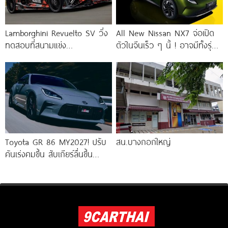
Lamborghini Revuelto SV วิ่ง
All New Nissan NX7 จ่อเปิด
ทดสอบที่สนามแข่ง
ตัวในจีนเร็ว ๆ นี้ ! อาจมีทั้งรุ่น
Hockenheimring ก่อนเปิดตัว
ไฟฟ้าล้วน
จริง 14 สิงหาคมนี้ ! เร็วกว่า
Toyota GR 86 MY2027! ปรับ
สน.บางกอกใหญ่
คันเร่งคมขึ้น สับเกียร์ลื่นขึ้น
พร้อมกล้อง EyeSight 3 ตัว