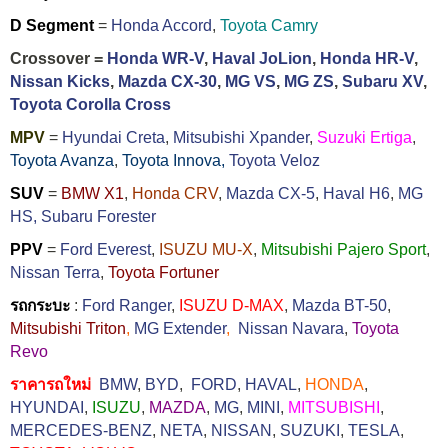
D Segment
=
Honda Accord
,
Toyota Camry
Crossover =
Honda WR-V
,
Haval JoLion
,
Honda HR-V
,
Nissan Kicks
,
Mazda CX-30
,
MG VS
,
MG ZS
,
Subaru XV
,
Toyota Corolla Cross
MPV
=
Hyundai Creta
,
Mitsubishi Xpander
,
Suzuki Ertiga
,
Toyota Avanza
,
Toyota Innova,
Toyota Veloz
SUV
=
BMW X1
,
Honda CRV
,
Mazda CX-5
,
Haval H6
,
MG
HS,
Subaru Forester
PPV
=
Ford Everest
,
ISUZU MU-X
,
Mitsubishi Pajero Sport
,
Nissan Terra
,
Toyota Fortuner
รถกระบะ
:
Ford Ranger
,
ISUZU D-MAX
,
Mazda BT-50
,
Mitsubishi Triton
,
MG Extender
,
Nissan Navara
,
Toyota
Revo
ราคารถใหม่
BMW
,
BYD
,
FORD
,
HAVAL
,
HONDA
,
HYUNDAI
,
ISUZU
,
MAZDA
,
MG
,
MINI
,
MITSUBISHI
,
MERCEDES-BENZ
,
NETA
,
NISSAN
,
SUZUKI
,
TESLA
,