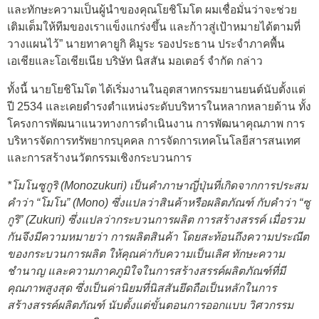
และทักษะความเป็นผู้นำของคุณโยชิโมโต ผมเชื่อมั่นว่าจะช่วย
เติมเต็มให้ทีมของเราแข็งแกร่งขึ้น และก้าวสู่เป้าหมายได้ตามที่
วางแผนไว้” นายทาคายูกิ คิมูระ รองประธาน ประจำภาคพื้น
เอเชียและโอเชียเนีย บริษัท นิสสัน มอเตอร์ จำกัด กล่าว
ทั้งนี้ นายโยชิโมโต ได้เริ่มงานในอุตสาหกรรมยานยนต์นับตั้งแต่
ปี 2534 และเคยดำรงตำแหน่งระดับบริหารในหลากหลายด้าน ทั้ง
โครงการพัฒนาแนวทางการดำเนินงาน การพัฒนาคุณภาพ การ
บริหารจัดการทรัพยากรบุคคล การจัดการเทคโนโลยีสารสนเทศ
และการสร้างนวัตกรรมเชิงกระบวนการ
*โมโนซูกูริ (
Monozukuri) เป็นคำภาษาญี่ปุ่นที่เกิดจากการประสม
คำว่า “โมโน” (Mono) ซึ่งแปลว่าสินค้าหรือผลิตภัณฑ์ กับคำว่า “ซู
กูริ” (Zukuri) ซึ่งแปลว่ากระบวนการผลิต การสร้างสรรค์ เมื่อรวม
กันจึงมีความหมายว่า การผลิตสินค้า โดยสะท้อนถึงความประณีต
ของกระบวนการผลิต ให้คุณค่ากับความเป็นเลิศ ทักษะความ
ชำนาญ และความภาคภูมิใจในการสร้างสรรค์ผลิตภัณฑ์ที่มี
คุณภาพสูงสุด ซึ่งเป็นค่านิยมที่นิสสันยึดถือเป็นหลักในการ
สร้างสรรค์ผลิตภัณฑ์ นับตั้งแต่ขั้นตอนการออกแบบ วิศวกรรม