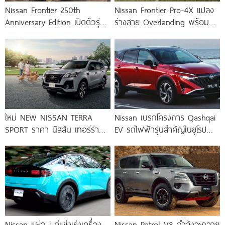
Nissan Frontier 250th
Nissan Frontier Pro-4X แปลง
Anniversary Edition เปิดตัวรุ่น
ร่างสาย Overlanding พร้อม
พิเศษ ฉลอง 250 ปีสหรัฐฯ
แคมเปอร์ท้ายกระบะสุดลุย
ผลิตเพียง
ใหม่ NEW NISSAN TERRA
Nissan เบรกโครงการ Qashqai
SPORT ราคา นิสสัน เทอร์ร่า
EV รถไฟฟ้ารุ่นสำคัญในยุโรป
สปอร์ต ตารางผ่อน-ดาวน์
หลังความต้องการตลาดไม่เป็นไป
ตามคาด
Nissan แผ่ว ! คู่แข่งเร่งเครื่อง
Nissan Patrol V8 กำลังจะกลาย