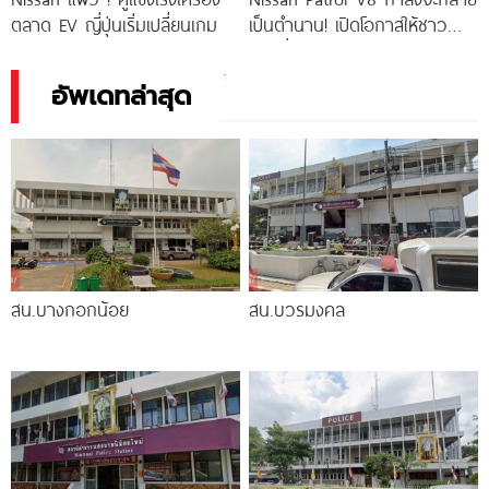
ตลาด EV ญี่ปุ่นเริ่มเปลี่ยนเกม
เป็นตำนาน! เปิดโอกาสให้ชาว
ออสซี่จับจองครั้งสุดท้ายก่อน
เปลี่ยนสู่ยุค V6
อัพเดทล่าสุด
สน.บางกอกน้อย
สน.บวรมงคล