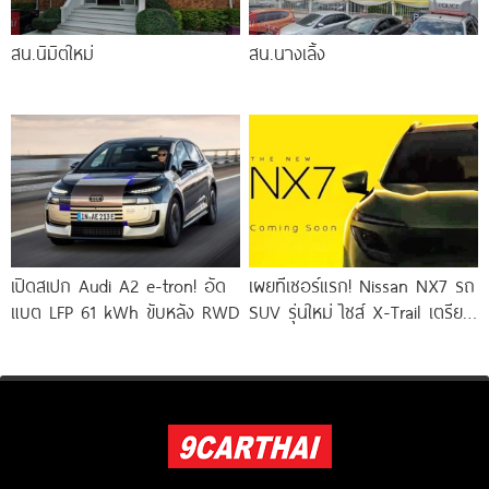
สน.นิมิตใหม่
สน.นางเลิ้ง
เปิดสเปก Audi A2 e-tron! อัด
เผยทีเซอร์แรก! Nissan NX7 รถ
แบต LFP 61 kWh ขับหลัง RWD
SUV รุ่นใหม่ ไซส์ X-Trail เตรียม
ลุยตลาดจีน