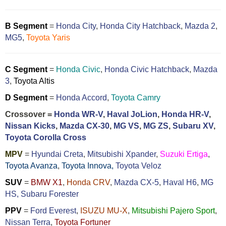
B Segment
=
Honda City
,
Honda City Hatchback
,
Mazda 2
,
MG5
,
Toyota Yaris
C Segment
=
Honda Civic
,
Honda Civic Hatchback
,
Mazda
3
,
Toyota Altis
D Segment
=
Honda Accord
,
Toyota Camry
Crossover =
Honda WR-V
,
Haval JoLion
,
Honda HR-V
,
Nissan Kicks
,
Mazda CX-30
,
MG VS
,
MG ZS
,
Subaru XV
,
Toyota Corolla Cross
MPV
=
Hyundai Creta
,
Mitsubishi Xpander
,
Suzuki Ertiga
,
Toyota Avanza
,
Toyota Innova,
Toyota Veloz
SUV
=
BMW X1
,
Honda CRV
,
Mazda CX-5
,
Haval H6
,
MG
HS,
Subaru Forester
PPV
=
Ford Everest
,
ISUZU MU-X
,
Mitsubishi Pajero Sport
,
Nissan Terra
,
Toyota Fortuner