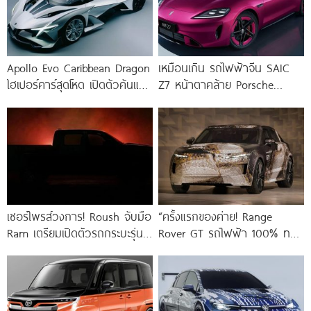
Apollo Evo Caribbean Dragon
เหมือนเกิน รถไฟฟ้าจีน SAIC
ไฮเปอร์คาร์สุดโหด เปิดตัวคันแรก
Z7 หน้าตาคล้าย Porsche
ของโลก! ขุมพลัง V12 จาก
Taycan !
Ferrari
เซอร์ไพรส์วงการ! Roush จับมือ
“ครั้งแรกของค่าย! Range
Ram เตรียมเปิดตัวรถกระบะรุ่น
Rover GT รถไฟฟ้า 100% ทรง
พิเศษ คาดอาจเป็น Ram 1500
สปอร์ตคูเป้ ท้าชนรถหรูยุโรป”
TRX หรือ