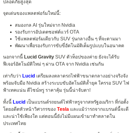
ปลอดภัยสูงสุด
จุดเด่นของแพลตฟอร์มใหม่นี้:
สมองกล AI รุ่นใหม่จาก Nvidia
รองรับการอัปเดตซอฟต์แวร์ OTA
ใช้แพลตฟอร์มเดียวกับ SUV รุ่นกลางอื่น ๆ ที่จะตามมา
พัฒนาเพื่อรองรับการขับขี่อัตโนมัติเต็มรูปแบบในอนาคต
นอกจากนี้
Lucid Gravity
SUV ตัวท็อปของค่าย ยังจะได้รับ
ฟีเจอร์อัตโนมัติใหม่ ๆ ผ่าน OTA จาก Nvidia เช่นกัน
เท่ากับว่า
Lucid
เตรียมลงตลาดรถไฟฟ้าขนาดกลางอย่างจริงจัง
พร้อมจับมือ Nvidia สร้างระบบขับอัตโนมัติล้ำยุค ใครรอ SUV ไฟ
ฟ้าเทคแน่น ดีไซน์หรู ราคาคุ้ม รุ่นนี้น่าจับตา!
ทั้งนี้
Lucid
เป็นแบรนด์รถยนต์ไฟฟ้าหรูจากสหรัฐอเมริกา ที่ก่อตั้ง
โดยอดีตหัวหน้าวิศวกรของ
Tesla
และแม้ว่ารถจากแบรนด์นี้จะดี
และน่าใช้เพียงใด แต่ตอนนี้ยังไม่มีแผนเข้ามาทำตลาดใน
ประเทศไทย