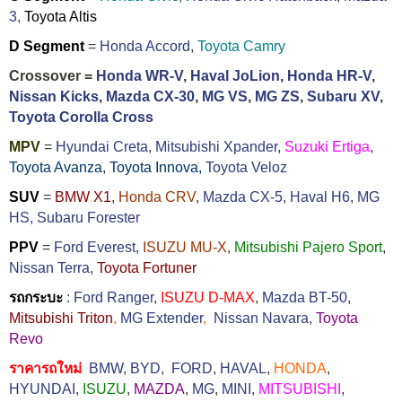
3
,
Toyota Altis
D Segment
=
Honda Accord
,
Toyota Camry
Crossover =
Honda WR-V
,
Haval JoLion
,
Honda HR-V
,
Nissan Kicks
,
Mazda CX-30
,
MG VS
,
MG ZS
,
Subaru XV
,
Toyota Corolla Cross
MPV
=
Hyundai Creta
,
Mitsubishi Xpander
,
Suzuki Ertiga
,
Toyota Avanza
,
Toyota Innova,
Toyota Veloz
SUV
=
BMW X1
,
Honda CRV
,
Mazda CX-5
,
Haval H6
,
MG
HS,
Subaru Forester
PPV
=
Ford Everest
,
ISUZU MU-X
,
Mitsubishi Pajero Sport
,
Nissan Terra
,
Toyota Fortuner
รถกระบะ
:
Ford Ranger
,
ISUZU D-MAX
,
Mazda BT-50
,
Mitsubishi Triton
,
MG Extender
,
Nissan Navara
,
Toyota
Revo
ราคารถใหม่
BMW
,
BYD
,
FORD
,
HAVAL
,
HONDA
,
HYUNDAI
,
ISUZU
,
MAZDA
,
MG
,
MINI
,
MITSUBISHI
,