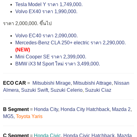
Tesla Model Y ราคา 1,749,000.
Volvo EX40 ราคา 1,990,000.
ราคา 2,000,000. ขึ้นไป
Volvo EC40 ราคา 2,090,000.
Mercedes-Benz CLA 250+ electric ราคา 2,290,000.
(NEW)
Mini Cooper SE ราคา 2,399,000.
BMW iX3 M Sport ใหม่ ราคา 3,499,000.
ECO CAR
=
Mitsubishi Mirage
,
Mitsubishi Attrage
,
Nissan
Almera
,
Suzuki Swift,
Suzuki Celerio
,
Suzuki Ciaz
B Segment
=
Honda City
,
Honda City Hatchback
,
Mazda 2
,
MG5
,
Toyota Yaris
C Segment
=
Honda Civic
,
Honda Civic Hatchback
,
Mazda