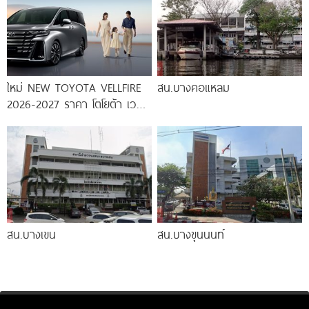
ใหม่ NEW TOYOTA VELLFIRE
สน.บางคอแหลม
2026-2027 ราคา โตโยต้า เวล
ไฟร์ ตารางผ่อน-ดาวน์
สน.บางเขน
สน.บางขุนนนท์