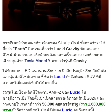
ภาพทีเซอร์ล่าสุดเผยด้านท้ายของ SUV รุ่นใหม่ ซึ่งคาดว่าจะใช้
ชื่อว่า
“Earth”
มีขนาดเล็กกว่า
Lucid Gravity
ชัดเจน และ
ดีไซน์เน้นความสปอร์ตด้วยหลังคาลาดเร็วและกระจกท้ายแบบ
เฉียง ดูคล้าย
Tesla Model Y
มากกว่ารุ่นพี่
Gravity
ไฟท้ายแบบ LED แนวนอนเรียบง่าย มือจับประตูฝังเรียบกับตัวถัง
และซุ้มล้อดีไซน์เฉพาะ ชี้ชัดว่า
Lucid
กำลังพัฒนา SUV ที่มี
ความพรีเมียมแต่เข้าถึงได้มากขึ้น
รถรุ่นใหม่นี้จะผลิตที่โรงงาน AMP-2 ของ
Lucid
ใน
ซาอุดีอาระเบีย โดยตั้งเป้าเปิดสายการผลิตก่อนสิ้นปี 2026 และ
วางขายในราคาต่ำกว่า
50,000 ดอลลาร์สหรัฐ
(ราว 1,600,000
บาท)
ซึ่งถือว่าถูกที่สุดในไลน์อัปของ
Lucid
จนถึงตอนนี้!