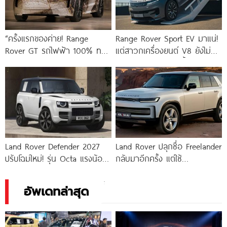
“ครั้งแรกของค่าย! Range
Range Rover Sport EV มาแน่!
Rover GT รถไฟฟ้า 100% ทรง
แต่สาวกเครื่องยนต์ V8 ยังไม่
สปอร์ตคูเป้ ท้าชนรถหรูยุโรป”
ต้องกังวล เพราะรุ่นน้ำมันยังอยู่
ต่อ
Land Rover Defender 2027
Land Rover ปลุกชื่อ Freelander
ปรับโฉมใหม่! รุ่น Octa แรงน้อย
กลับมาอีกครั้ง แต่ใช้
ลง 93 แรงม้า
แพลตฟอร์มจีน เจาะตลาดจีน
โดยเฉพาะ
อัพเดทล่าสุด