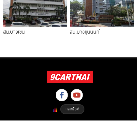
สน.บางเขน
สน.บางขุนนนท์
แลกลิงค์