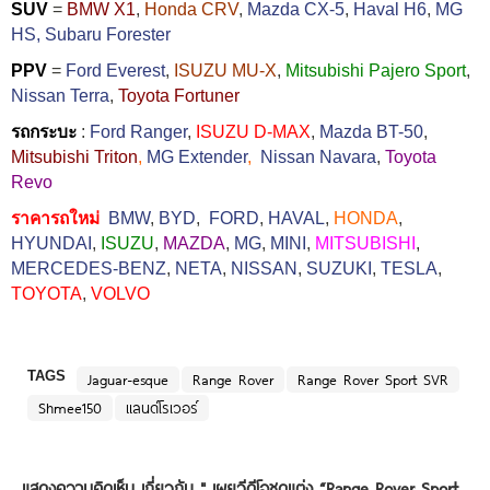
SUV
=
BMW X1
,
Honda CRV
,
Mazda CX-5
,
Haval H6
,
MG
HS,
Subaru Forester
PPV
=
Ford Everest
,
ISUZU MU-X
,
Mitsubishi Pajero Sport
,
Nissan Terra
,
Toyota Fortuner
รถกระบะ
:
Ford Ranger
,
ISUZU D-MAX
,
Mazda BT-50
,
Mitsubishi Triton
,
MG Extender
,
Nissan Navara
,
Toyota
Revo
ราคารถใหม่
BMW
,
BYD
,
FORD
,
HAVAL
,
HONDA
,
HYUNDAI
,
ISUZU
,
MAZDA
,
MG
,
MINI
,
MITSUBISHI
,
MERCEDES-BENZ
,
NETA
,
NISSAN
,
SUZUKI
,
TESLA
,
TOYOTA
,
VOLVO
TAGS
Jaguar-esque
Range Rover
Range Rover Sport SVR
Shmee150
แลนด์โรเวอร์
แสดงความคิดเห็น เกี่ยวกับ "
เผยวีดีโอชุดแต่ง “Range Rover Sport