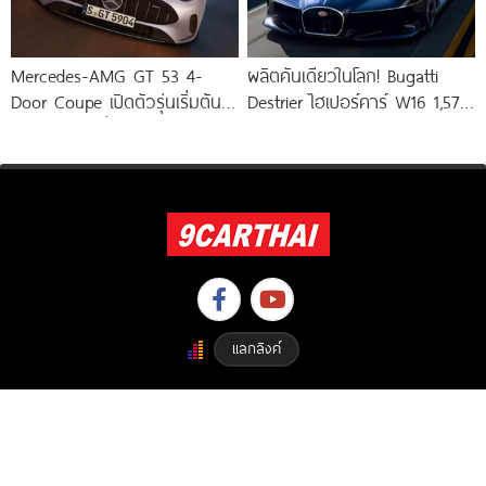
Mercedes-AMG GT 53 4-
ผลิตคันเดียวในโลก! Bugatti
Door Coupe เปิดตัวรุ่นเริ่มต้น
Destrier ไฮเปอร์คาร์ W16 1,578
544 แรงม้า วิ่งไกลกว่า 809
แรงม้า พัฒนาจาก Bugatti
Bolide
แลกลิงค์
Copyright © 2023 9carthai.com All Right Reserved. Designed By
ETHAIWEB.COM