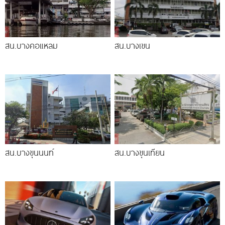
สน.บางคอแหลม
สน.บางเขน
สน.บางขุนนนท์
สน.บางขุนเทียน