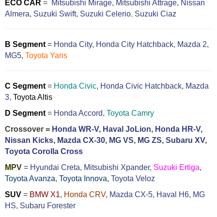
ECO CAR
=
Mitsubishi Mirage
,
Mitsubishi Attrage
,
Nissan
Almera
,
Suzuki Swift,
Suzuki Celerio
,
Suzuki Ciaz
B Segment
=
Honda City
,
Honda City Hatchback
,
Mazda 2
,
MG5
,
Toyota Yaris
C Segment
=
Honda Civic
,
Honda Civic Hatchback
,
Mazda
3
,
Toyota Altis
D Segment
=
Honda Accord
,
Toyota Camry
Crossover =
Honda WR-V
,
Haval JoLion
,
Honda HR-V
,
Nissan Kicks
,
Mazda CX-30
,
MG VS
,
MG ZS
,
Subaru XV
,
Toyota Corolla Cross
MPV
=
Hyundai Creta
,
Mitsubishi Xpander
,
Suzuki Ertiga
,
Toyota Avanza
,
Toyota Innova,
Toyota Veloz
SUV
=
BMW X1
,
Honda CRV
,
Mazda CX-5
,
Haval H6
,
MG
HS,
Subaru Forester