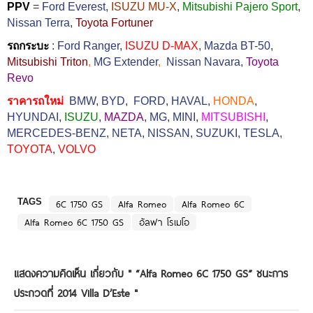
PPV
=
Ford Everest
,
ISUZU MU-X
,
Mitsubishi Pajero Sport
,
Nissan Terra
,
Toyota Fortuner
รถกระบะ
:
Ford Ranger
,
ISUZU D-MAX
,
Mazda BT-50
,
Mitsubishi Triton
,
MG Extender
,
Nissan Navara
,
Toyota
Revo
ราคารถใหม่
BMW
,
BYD
,
FORD
,
HAVAL
,
HONDA
,
HYUNDAI
,
ISUZU
,
MAZDA
,
MG
,
MINI
,
MITSUBISHI
,
MERCEDES-BENZ
,
NETA
,
NISSAN
,
SUZUKI
,
TESLA
,
TOYOTA
,
VOLVO
TAGS
6C 1750 GS
Alfa Romeo
Alfa Romeo 6C
Alfa Romeo 6C 1750 GS
อัลฟา โรเมโอ
แสดงความคิดเห็น เกี่ยวกับ "
“Alfa Romeo 6C 1750 GS” ชนะการ
ประกวดที่ 2014 Villa D’Este
"