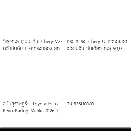
“แรงทะลุ 1,100 คัน! Chery V23
กระแสแรง! Chery Q กวาดยอด
คว้าอันดับ 1 รถทรงกล่อง ยอด
จองในจีน วันเดียว ทะลุ 50,000
จดทะเบียนเดือนพฤษภาคม
คัน พร้อมคว้ารางวัล Red
ทะยานติด Top
สนั่นสุราษฎร์ฯ! Toyota Hilux
สน.ธรรมศาลา
Revo Racing Mania 2026 เปิด
ฉากสนามแรก ทัพกระบะแต่งซิ่ง
ลงแทร็กทะลุ 100