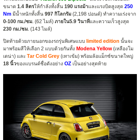
ขนาด
1.4 ลิตร
ให้กำลังทั้งสิ้น
190 แรงม้า
และแรงบิดสูงสุด
250
Nm
มีน้ำหนักทั้งสิ้น
997 กิโลกรัม
(2,198 ปอนด์) ทำความเร่งจาก
0-100 กม./ชม
. (62 ไมล์)
ภายใน5.9 วินาที
และความเร็วสูงสุด
230 กม./ชม
. (143 ไมล์)
ปิดท้ายด้วยภายนอกของรถรุ่นพิเศษแบบ
limited edition
นั้นจะ
มาพร้อมสีให้เลือก 2 แบบด้วยกันทั้ง
Modena Yellow
(เหลืองโม
เดน่า) และ
Tar Cold Grey
(เทาเข้ม) พร้อมล้อแม็กซ์ขนาดใหญ่
18 นิ้ว
ของแบรนด์ชื่อดังอย่าง
OZ
เป็นอย่างสุดท้าย