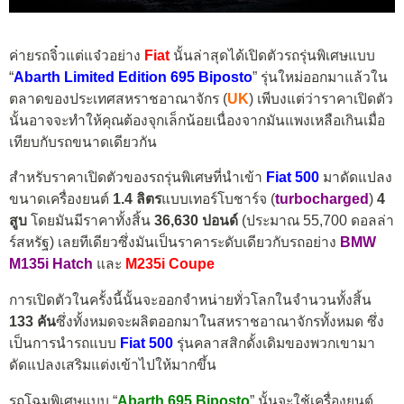
ค่ายรถจิ๋วแต่แจ๋วอย่าง
Fiat
นั้นล่าสุดได้เปิดตัวรถรุ่นพิเศษแบบ
“
Abarth Limited Edition 695 Biposto
” รุ่นใหม่ออกมาแล้วใน
ตลาดของประเทศสหราชอาณาจักร (
UK
) เพีบงแต่ว่าราคาเปิดตัว
นั้นอาจจะทำให้คุณต้องจุกเล็กน้อยเนื่องจากมันแพงเหลือเกินเมื่อ
เทียบกับรถขนาดเดียวกัน
สำหรับราคาเปิดตัวของรถรุ่นพิเศษที่นำเข้า
Fiat 500
มาดัดแปลง
ขนาดเครื่องยนต์
1.4 ลิตร
แบบเทอร์โบชาร์จ (
turbocharged
)
4
สูบ
โดยมันมีราคาทั้งสิ้น
36,630 ปอนด์
(ประมาณ 55,700 ดอลล่า
ร์สหรัฐ) เลยทีเดียวซึ่งมันเป็นราคาระดับเดียวกับรถอย่าง
BMW
M135i Hatch
และ
M235i Coupe
การเปิดตัวในครั้งนี้นั้นจะออกจำหน่ายทั่วโลกในจำนวนทั้งสิ้น
133 คัน
ซึ่งทั้งหมดจะผลิตออกมาในสหราชอาณาจักรทั้งหมด ซึ่ง
เป็นการนำรถแบบ
Fiat 500
รุ่นคลาสสิกดั้งเดิมของพวกเขามา
ดัดแปลงเสริมแต่งเข้าไปให้มากขึ้น
รถโฉมพิเศษแบบ “
Abarth 695 Biposto
” นั้นจะใช้เครื่องยนต์