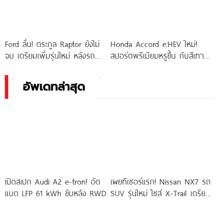
Ford ลั่น! ตระกูล Raptor ยังไม่
Honda Accord e:HEV ใหม่!
จบ เตรียมเพิ่มรุ่นใหม่ หลังรถ
สปอร์ตพรีเมียมหรูขึ้น กับสีเทาเอ
สายมันส์ขายดีกว่า EV
อร์เบินและห้องโดยสารสีขาว
พร้อมโปรแรง รับสิทธิพิเศษ
อัพเดทล่าสุด
มูลค่า 90,000 บาท
เปิดสเปก Audi A2 e-tron! อัด
เผยทีเซอร์แรก! Nissan NX7 รถ
แบต LFP 61 kWh ขับหลัง RWD
SUV รุ่นใหม่ ไซส์ X-Trail เตรียม
ลุยตลาดจีน