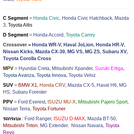
C Segment
=
Honda Civic
,
Honda Civic Hatchback
,
Mazda
3
,
Toyota Altis
D Segment
=
Honda Accord
,
Toyota Camry
Crossover =
Honda WR-V
,
Haval JoLion
,
Honda HR-V
,
Nissan Kicks
,
Mazda CX-30
,
MG VS
,
MG ZS
,
Subaru XV
,
Toyota Corolla Cross
MPV
=
Hyundai Creta
,
Mitsubishi Xpander
,
Suzuki Ertiga
,
Toyota Avanza
,
Toyota Innova,
Toyota Veloz
SUV
=
BMW X1
,
Honda CRV
,
Mazda CX-5
,
Haval H6
,
MG
HS,
Subaru Forester
PPV
=
Ford Everest
,
ISUZU MU-X
,
Mitsubishi Pajero Sport
,
Nissan Terra
,
Toyota Fortuner
รถกระบะ
:
Ford Ranger
,
ISUZU D-MAX
,
Mazda BT-50
,
Mitsubishi Triton
,
MG Extender
,
Nissan Navara
,
Toyota
Revo