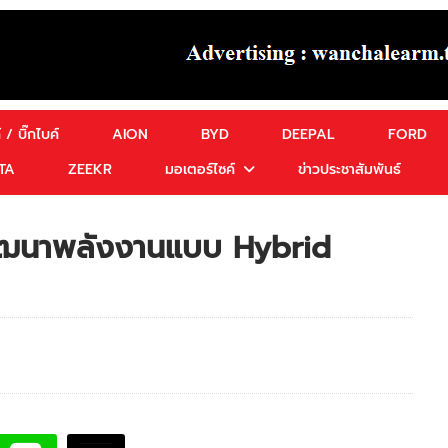
 / บิ๊กไบค์
AION
BYD
DEEPAL
FORD
TA
ZEEKR
มอเตอร์ไซค์
ข่าวประชาสัมพันธ์
พัฒนาพลังงานแบบ Hybrid