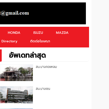
HONDA
ISUZU
MAZDA
Directory
ติดต่อโฆษณา
อัพเดทล่าสุด
สน.บางคอแหลม
สน.บางเขน